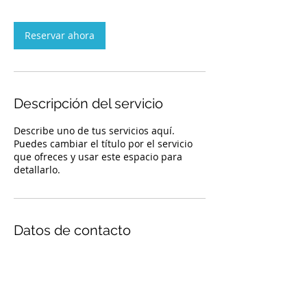
m
i
Reservar ahora
n
Descripción del servicio
Describe uno de tus servicios aquí.
Puedes cambiar el título por el servicio
que ofreces y usar este espacio para
detallarlo.
Datos de contacto
liliana.aguilar@redcam.org.mx