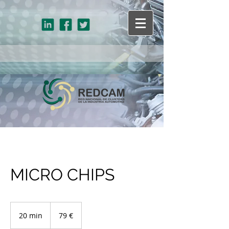
MICRO CHIPS
79
euros
20 min
2
79 €
0