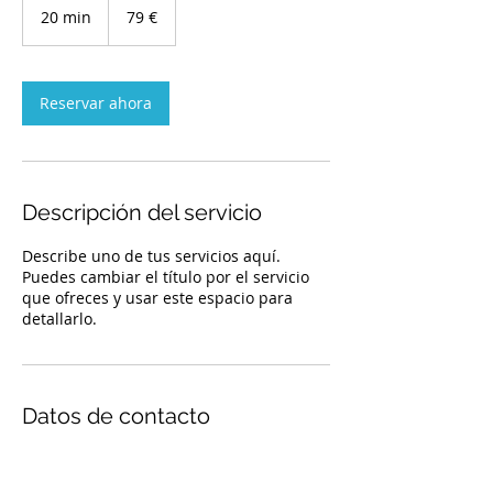
euros
20 min
2
79 €
0
m
i
Reservar ahora
n
Descripción del servicio
Describe uno de tus servicios aquí.
Puedes cambiar el título por el servicio
que ofreces y usar este espacio para
detallarlo.
Datos de contacto
liliana.aguilar@redcam.org.mx